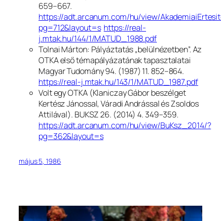
659–667.
https://adt.arcanum.com/hu/view/AkademiaiErte
pg=712&layout=s
https://real-
j.mtak.hu/144/1/MATUD_1988.pdf
Tolnai Márton: Pályáztatás „belülnézetben”. Az
OTKA első témapályázatának tapasztalatai
Magyar Tudomány
94. (1987) 11. 852–864.
https://real-j.mtak.hu/143/1/MATUD_1987.pdf
Volt egy OTKA (Klaniczay Gábor beszélget
Kertész Jánossal, Váradi Andrással és Zsoldos
Attilával).
BUKSZ
26. (2014) 4. 349–359.
https://adt.arcanum.com/hu/view/BuKsz_2014/?
pg=362&layout=s
május 5, 1986