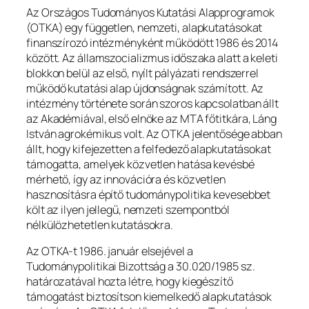
Az Országos Tudományos Kutatási Alapprogramok
(OTKA) egy független, nemzeti, alapkutatásokat
finanszírozó intézményként működött 1986 és 2014
között. Az államszocializmus időszaka alatt a keleti
blokkon belül az első, nyílt pályázati rendszerrel
működő kutatási alap újdonságnak számított. Az
intézmény története során szoros kapcsolatban állt
az Akadémiával, első elnöke az MTA főtitkára, Láng
István agrokémikus volt. Az OTKA jelentősége abban
állt, hogy kifejezetten a felfedező alapkutatásokat
támogatta, amelyek közvetlen hatása kevésbé
mérhető, így az innovációra és közvetlen
hasznosításra építő tudománypolitika kevesebbet
költ az ilyen jellegű, nemzeti szempontból
nélkülözhetetlen kutatásokra.
Az OTKA-t 1986. január elsejével a
Tudománypolitikai Bizottság a 30.020/1985 sz.
határozatával hozta létre, hogy kiegészítő
támogatást biztosítson kiemelkedő alapkutatások