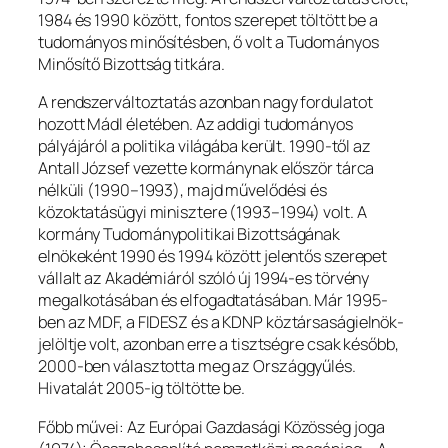
1984 és 1990 között, fontos szerepet töltött be a
tudományos minősítésben, ő volt a Tudományos
Minősítő Bizottság titkára.
A rendszerváltoztatás azonban nagy fordulatot
hozott Mádl életében. Az addigi tudományos
pályájáról a politika világába került. 1990-től az
Antall József vezette kormánynak először tárca
nélküli (1990–1993), majd művelődési és
közoktatásügyi minisztere (1993–1994) volt. A
kormány Tudománypolitikai Bizottságának
elnökeként 1990 és 1994 között jelentős szerepet
vállalt az Akadémiáról szóló új 1994-es törvény
megalkotásában és elfogadtatásában. Már 1995-
ben az MDF, a FIDESZ és a KDNP köztársaságielnök-
jelöltje volt, azonban erre a tisztségre csak később,
2000-ben választotta meg az Országgyűlés.
Hivatalát 2005-ig töltötte be.
Főbb művei:
Az Európai Gazdasági Közösség joga