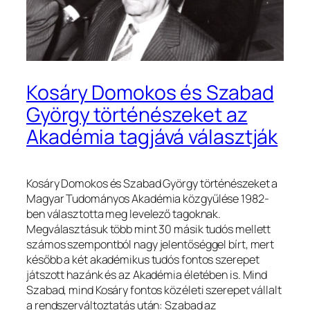
Kosáry Domokos és Szabad
György történészeket az
Akadémia tagjává választják
Kosáry Domokos és Szabad György történészeket a
Magyar Tudományos Akadémia közgyűlése 1982-
ben választotta meg levelező tagoknak.
Megválasztásuk több mint 30 másik tudós mellett
számos szempontból nagy jelentőséggel bírt, mert
később a két akadémikus tudós fontos szerepet
játszott hazánk és az Akadémia életében is. Mind
Szabad, mind Kosáry fontos közéleti szerepet vállalt
a rendszerváltoztatás után: Szabad az