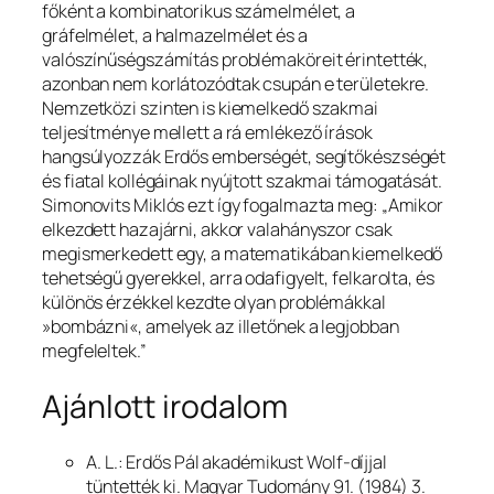
főként a kombinatorikus számelmélet, a
gráfelmélet, a halmazelmélet és a
valószínűségszámítás problémaköreit érintették,
azonban nem korlátozódtak csupán e területekre.
Nemzetközi szinten is kiemelkedő szakmai
teljesítménye mellett a rá emlékező írások
hangsúlyozzák Erdős emberségét, segítőkészségét
és fiatal kollégáinak nyújtott szakmai támogatását.
Simonovits Miklós ezt így fogalmazta meg: „Amikor
elkezdett hazajárni, akkor valahányszor csak
megismerkedett egy, a matematikában kiemelkedő
tehetségű gyerekkel, arra odafigyelt, felkarolta, és
különös érzékkel kezdte olyan problémákkal
»bombázni«, amelyek az illetőnek a legjobban
megfeleltek.”
Ajánlott irodalom
A. L.: Erdős Pál akadémikust Wolf-díjjal
tüntették ki.
Magyar Tudomány
91. (1984) 3.