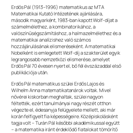
Erdős Pál (1913–1996) matematikus az MTA
Matematikai Kutató Intézetének ajánlására,
második magyarként, 1983-ban kapott Wolf-díjat a
számelmélethez, a kombinatorikához, a
valószínűségszámításhoz, a halmazelmélethez és a
matematikai analízishez való számos
hozzájárulásának elismeréseként. A matematikai
Nobelként is emlegetett Wolf-díj a szakterület egyik
legrangosabb nemzetközi elismerése, amelyet
Erdős Pál 70 évesen nyert el, bő fél évszázaddal első
publikációja után.
Erdős Pál matematikus szülei Erdős Lajos és
Wilhelm Anna matematikatanárok voltak. Mivel
nővérei kiskorban meghaltak, szülei nagyon
féltették, ezért tanulmányai nagy részét otthon
végezte el, édesanyja felügyelete mellett, aki már
korán felfigyelt fia képességeire. Középiskolásként
tagja volt – Turán Pál későbbi akadémikussal együtt
– a matematika iránt érdeklődő fiatalokat tömörítő