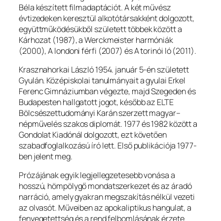
Béla készített filmadaptációt. A két művész
évtizedeken keresztül alkotótársakként dolgozott,
együttműködésükből született többek között a
Kárhozat
(1987), a
Werckmeister harmóniák
(2000),
A londoni férfi
(2007) és
A torinói ló
(2011).
Krasznahorkai László 1954. január 5-én született
Gyulán. Középiskolai tanulmányait a gyulai Erkel
Ferenc Gimnáziumban végezte, majd Szegeden és
Budapesten hallgatott jogot, később az ELTE
Bölcsészettudományi Karán szerzett magyar–
népművelés szakos diplomát. 1977 és 1982 között a
Gondolat Kiadónál dolgozott, ezt követően
szabadfoglalkozású író lett. Első publikációja 1977-
ben jelent meg.
Prózájának egyik legjellegzetesebb vonása a
hosszú, hömpölygő mondatszerkezet és az áradó
narráció, amely gyakran megszakítás nélkül vezeti
az olvasót. Műveiben az apokaliptikus hangulat, a
fenyegetettség és a rend felbomlásának érzete