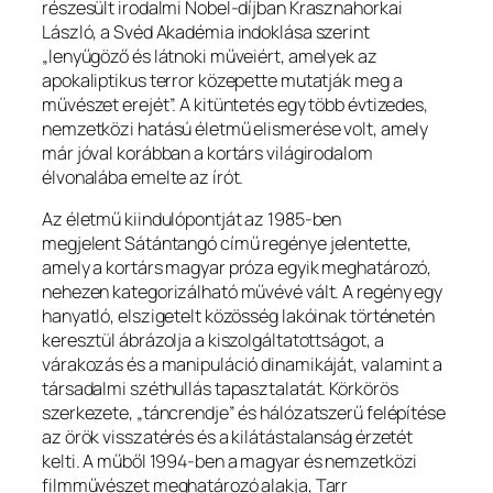
részesült irodalmi Nobel-díjban Krasznahorkai
László, a Svéd Akadémia indoklása szerint
„lenyűgöző és látnoki műveiért, amelyek az
apokaliptikus terror közepette mutatják meg a
művészet erejét”. A kitüntetés egy több évtizedes,
nemzetközi hatású életmű elismerése volt, amely
már jóval korábban a kortárs világirodalom
élvonalába emelte az írót.
Az életmű kiindulópontját az 1985-ben
megjelent
Sátántangó
című regénye jelentette,
amely a kortárs magyar próza egyik meghatározó,
nehezen kategorizálható művévé vált. A regény egy
hanyatló, elszigetelt közösség lakóinak történetén
keresztül ábrázolja a kiszolgáltatottságot, a
várakozás és a manipuláció dinamikáját, valamint a
társadalmi széthullás tapasztalatát. Körkörös
szerkezete, „táncrendje” és hálózatszerű felépítése
az örök visszatérés és a kilátástalanság érzetét
kelti. A műből 1994-ben a magyar és nemzetközi
filmművészet meghatározó alakja, Tarr