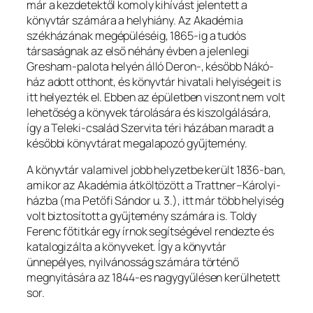
már a kezdetektől komoly kihívást jelentett a
könyvtár számára a helyhiány. Az Akadémia
székházának megépüléséig, 1865-ig a tudós
társaságnak az első néhány évben a jelenlegi
Gresham-palota helyén álló Deron-, később Nákó-
ház adott otthont, és könyvtár hivatali helyiségeit is
itt helyezték el. Ebben az épületben viszont nem volt
lehetőség a könyvek tárolására és kiszolgálására,
így a Teleki-család Szervita téri házában maradt a
későbbi könyvtárat megalapozó gyűjtemény.
A könyvtár valamivel jobb helyzetbe került 1836-ban,
amikor az Akadémia átköltözött a Trattner–Károlyi-
házba (ma Petőfi Sándor u. 3.), itt már több helyiség
volt biztosított a gyűjtemény számára is. Toldy
Ferenc főtitkár egy írnok segítségével rendezte és
katalogizálta a könyveket. Így a könyvtár
ünnepélyes, nyilvánosság számára történő
megnyitására az 1844-es nagygyűlésen kerülhetett
sor.