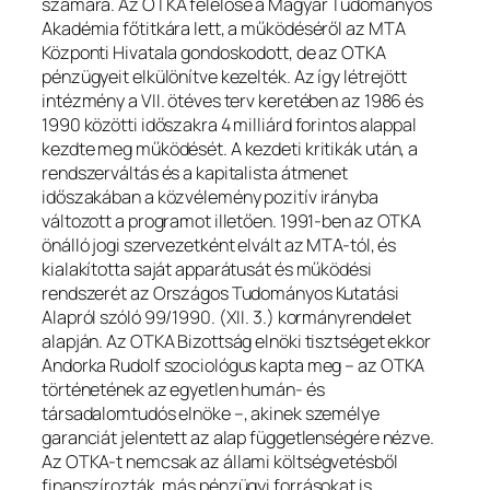
számára. Az OTKA felelőse a Magyar Tudományos
Akadémia főtitkára lett, a működéséről az MTA
Központi Hivatala gondoskodott, de az OTKA
pénzügyeit elkülönítve kezelték. Az így létrejött
intézmény a VII. ötéves terv keretében az 1986 és
1990 közötti időszakra 4 milliárd forintos alappal
kezdte meg működését. A kezdeti kritikák után, a
rendszerváltás és a kapitalista átmenet
időszakában a közvélemény pozitív irányba
változott a programot illetően. 1991-ben az OTKA
önálló jogi szervezetként elvált az MTA-tól, és
kialakította saját apparátusát és működési
rendszerét az Országos Tudományos Kutatási
Alapról szóló 99/1990. (XII. 3.) kormányrendelet
alapján. Az OTKA Bizottság elnöki tisztséget ekkor
Andorka Rudolf szociológus kapta meg – az OTKA
történetének az egyetlen humán- és
társadalomtudós elnöke –, akinek személye
garanciát jelentett az alap függetlenségére nézve.
Az OTKA-t nemcsak az állami költségvetésből
finanszírozták, más pénzügyi forrásokat is