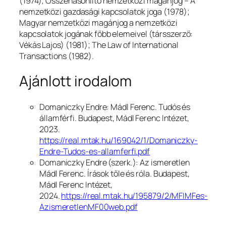
(1974);
Összehasonlító nemzetközi magánjog – A
nemzetközi gazdasági kapcsolatok joga
(1978);
Magyar nemzetközi magánjog a nemzetközi
kapcsolatok jogának főbb elemeivel
(társszerző:
Vékás Lajos) (1981);
The Law of International
Transactions
(1982).
Ajánlott irodalom
Domaniczky Endre:
Mádl Ferenc. Tudós és
államférfi.
Budapest, Mádl Ferenc Intézet,
2023.
https://real.mtak.hu/169042/1/Domaniczky-
Endre-Tudos-es-allamferfi.pdf
Domaniczky Endre (szerk.):
Az ismeretlen
Mádl Ferenc. Írások tőle és róla.
Budapest,
Mádl Ferenc Intézet,
2024.
https://real.mtak.hu/195879/2/MFIMFes-
AzismeretlenMF00web.pdf