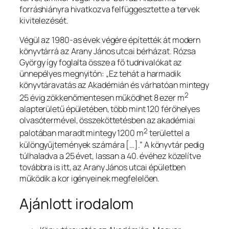
forráshiányra hivatkozva felfüggesztette a tervek
kivitelezését.
Végül az 1980-as évek végére építették át modern
könyvtárrá az Arany János utcai bérházat. Rózsa
György így foglalta össze a fő tudnivalókat az
ünnepélyes megnyitón:
„Ez tehát a harmadik
könyvtáravatás az Akadémián és várhatóan mintegy
2
25 évig zökkenőmentesen működhet 8 ezer m
alapterületű épületében, több mint 120 férőhelyes
olvasótermével, összeköttetésben az akadémiai
2
palotában maradt mintegy 1200 m
területtel a
különgyűjtemények számára
[…]
.”
A könyvtár pedig
túlhaladva a 25 évet, lassan a 40. évéhez közelítve
továbbra is itt, az Arany János utcai épületben
működik a kor igényeinek megfelelően.
Ajánlott irodalom