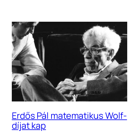
Erdős Pál matematikus Wolf-
díjat kap