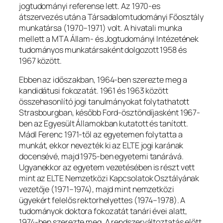
jogtudományi referense lett. Az 1970-es
átszervezés után a Társadalomtudományi Főosztály
munkatársa (1970–1971) volt. A hivatali munka
mellett a MTA Állam- és Jogtudományi Intézetének
tudományos munkatársaként dolgozott 1958 és
1967 között.
Ebben az időszakban, 1964-ben szerezte meg a
kandidátusi fokozatát. 1961 és 1963 között
összehasonlító jogi tanulmányokat folytathatott
Strasbourgban, később Ford-ösztöndíjasként 1967-
ben az Egyesült Államokban kutatott és tanított.
Mádl Ferenc 1971-től az egyetemen folytatta a
munkát, ekkor nevezték ki az ELTE jogi karának
docensévé, majd 1975-ben egyetemi tanárává.
Ugyanekkor az egyetem vezetésében is részt vett
mint az ELTE Nemzetközi Kapcsolatok Osztályának
vezetője (1971–1974), majd mint nemzetközi
ügyekért felelős rektorhelyettes (1974–1978). A
tudományok doktora fokozatát tanári évei alatt,
1974-ben szerezte meg. A rendszerváltoztatás előtt,