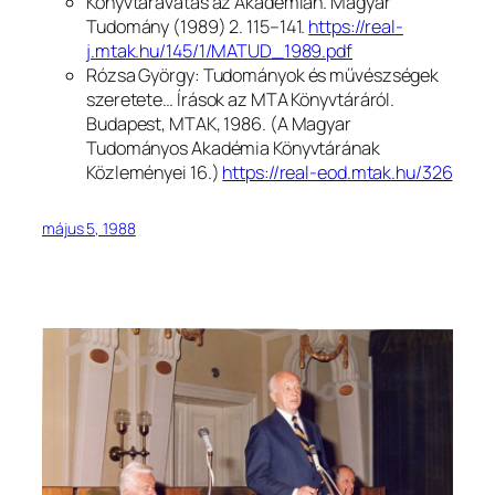
Könyvtáravatás az Akadémián.
Magyar
Tudomány
(1989) 2. 115–141.
https://real-
j.mtak.hu/145/1/MATUD_1989.pdf
Rózsa György:
Tudományok és művészségek
szeretete… Írások az MTA Könyvtáráról.
Budapest, MTAK, 1986. (
A Magyar
Tudományos Akadémia Könyvtárának
Közleményei
16.)
https://real-eod.mtak.hu/326
május 5, 1988