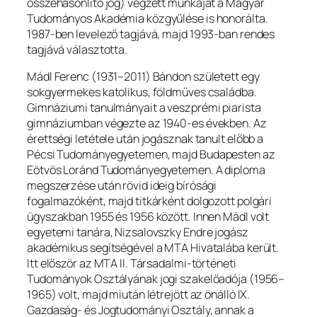
összehasonlító jog) végzett munkáját a Magyar
Tudományos Akadémia közgyűlése is honorálta.
1987-ben levelező tagjává, majd 1993-ban rendes
tagjává választotta.
Mádl Ferenc (1931–2011) Bándon született egy
sokgyermekes katolikus, földműves családba.
Gimnáziumi tanulmányait a veszprémi piarista
gimnáziumban végezte az 1940-es években. Az
érettségi letétele után jogásznak tanult előbb a
Pécsi Tudományegyetemen, majd Budapesten az
Eötvös Loránd Tudományegyetemen. A diploma
megszerzése után rövid ideig bírósági
fogalmazóként, majd titkárként dolgozott polgári
ügyszakban 1955 és 1956 között. Innen Mádl volt
egyetemi tanára, Nizsalovszky Endre jogász
akadémikus segítségével a MTA Hivatalába került.
Itt először az MTA II. Társadalmi-történeti
Tudományok Osztályának jogi szakelőadója (1956–
1965) volt, majd miután létrejött az önálló IX.
Gazdaság- és Jogtudományi Osztály, annak a