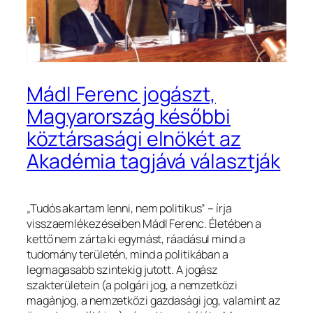
Mádl Ferenc jogászt,
Magyarország későbbi
köztársasági elnökét az
Akadémia tagjává választják
„Tudós akartam lenni, nem politikus”
– írja
visszaemlékezéseiben Mádl Ferenc. Életében a
kettő nem zárta ki egymást, ráadásul mind a
tudomány területén, mind a politikában a
legmagasabb szintekig jutott. A jogász
szakterületein (a polgári jog, a nemzetközi
magánjog, a nemzetközi gazdasági jog, valamint az