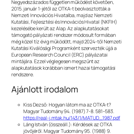
Negyedszázados független működést követően,
2015. január 1-jétől az OTKA-t beolvasztották a
Nemzeti Innovációs Hivatalba, majd az Nemzeti
Kutatási, Fejlesztési és Innovációs Hivatal (NKFIH)
kezelésébe került az Alap. Az alapkutatásokat
támogató pályázati rendszer módosult formában
még közel tíz évig működött, majd 2024-től Nemzeti
Kutatási Kiválósági Programként szervezték újjá a
European Research Council (ERC) pályázatai
mintájára. Ezzel véglegesen megszűnt az
alapkutatások korábban ismert hazai támogatási
rendszere.
Ajánlott irodalom
Kiss Dezső: Hogyan látom ma az OTKA-t?
Magyar Tudomány
94. (1987) 7-8. 581–583.
https://real-j.mtak.hu/143/1/MATUD_1987.pdf
Láng István (összeáll.): Kérdések az OTKA
jövőjéről.
Magyar Tudomány
95. (1988) 9.