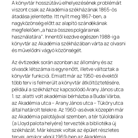
A könyvtár hosszútávú elhelyezésének problémáit
viszont csak az Akadémia székházának 1865-ös
átadása jelentette. Itt nyílt meg 1867-ben, a
nagyközönség előtt az alapító szándékának
megfelelően
„a haza összes polgárainak
használatára”
. Innentől kezdve egészen 1988-ig a
könyvtár az Akadémia székházában várta az olvasni
és művelődni vágyó közönségét.
Az évtizedek során azonban az állomány és az
olvasók létszáma is egyre nőtt, illetve változtak a
könyvtár funkciói. Emiatt már az 1950-es évektől
több terv is felmerült a könyvtár átköltöztetésére,
például a székházhoz kapcsolódó Arany János utca
1. sz. alatti volt akadémiai bérházba a Budai Várba,
az Akadémia utca – Arany János utca – Tüköry utca
által határolt telekre. Az 1960-as évek közepén már
az Akadémia palotájával szemben, a tér túloldalára
(a Lloyd palota helyére) tervezték a bibliotéka új
székházát. Már készek voltak az épület részletes
tervei, amikor végül 1969-ben az Akadémia