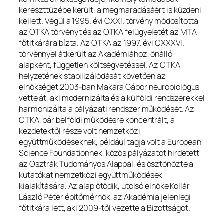
kereszttüzébe került, a megmaradásáért is küzdeni
kellett. Végül a 1995. évi CXXI. törvény módosította
az OTKA törvényt és az OTKA felügyeletét az MTA
főtitkárára bízta. Az OTKA az 1997. évi CXXXVI.
törvénnyel átkerült az Akadémiához, önálló
alapként, független költségvetéssel. Az OTKA
helyzetének stabilizálódását követően az
elnökséget 2003-ban Makara Gábor neurobiológus
vette át, aki modernizálta és a külföldi rendszerekkel
harmonizálta a pályázati rendszer működését. Az
OTKA, bár belföldi működésre koncentrált, a
kezdetektől része volt nemzetközi
együttműködéseknek, például tagja volt a European
Science Foundationnek, közös pályázatot hirdetett
az Osztrák Tudományos Alappal, és ösztönözte a
kutatókat nemzetközi együttműködések
kialakítására. Az alap ötödik, utolsó elnöke Kollár
László Péter építőmérnök, az Akadémia jelenlegi
főtitkára lett, aki 2009-től vezette a Bizottságot.