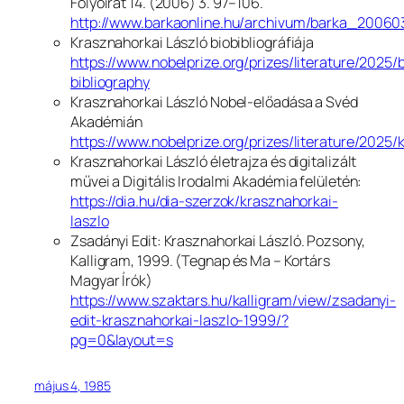
Folyóirat
14. (2006) 3. 97–106.
http://www.barkaonline.hu/archivum/barka_20060
Krasznahorkai László biobibliográfiája
https://www.nobelprize.org/prizes/literature/2025/b
bibliography
Krasznahorkai László Nobel-előadása a Svéd
Akadémián
https://www.nobelprize.org/prizes/literature/2025/
Krasznahorkai László életrajza és digitalizált
művei a Digitális Irodalmi Akadémia felületén:
https://dia.hu/dia-szerzok/krasznahorkai-
laszlo
Zsadányi Edit:
Krasznahorkai László.
Pozsony,
Kalligram, 1999.
(Tegnap és Ma – Kortárs
Magyar Írók)
https://www.szaktars.hu/kalligram/view/zsadanyi-
edit-krasznahorkai-laszlo-1999/?
pg=0&layout=s
május 4, 1985