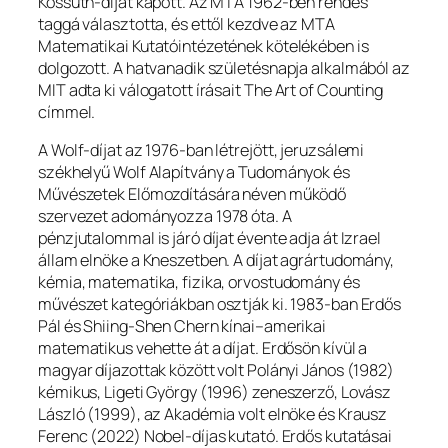
Kossuth-díjat kapott. Az MTA 1962-ben rendes
taggá választotta, és ettől kezdve az MTA
Matematikai Kutatóintézetének kötelékében is
dolgozott. A hatvanadik születésnapja alkalmából az
MIT adta ki válogatott írásait
The Art of Counting
címmel.
A Wolf-díjat az 1976-ban létrejött, jeruzsálemi
székhelyű Wolf Alapítvány a Tudományok és
Művészetek Előmozdítására néven működő
szervezet adományozza 1978 óta. A
pénzjutalommal is járó díjat évente adja át Izrael
állam elnöke a Kneszetben. A díjat agrártudomány,
kémia, matematika, fizika, orvostudomány és
művészet kategóriákban osztják ki. 1983-ban Erdős
Pál és Shiing-Shen Chern kínai–amerikai
matematikus vehette át a díjat. Erdősön kívül a
magyar díjazottak között volt Polányi János (1982)
kémikus, Ligeti György (1996) zeneszerző, Lovász
László (1999), az Akadémia volt elnöke és Krausz
Ferenc (2022) Nobel-díjas kutató. Erdős kutatásai