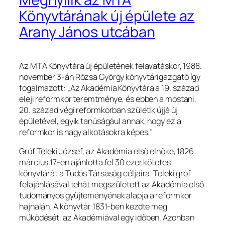
Könyvtárának új épülete az
Arany János utcában
Az MTA Könyvtára új épületének felavatáskor, 1988.
november 3-án Rózsa György könyvtárigazgató így
fogalmazott:
„Az Akadémia Könyvtára a 19. század
eleji reformkor teremtménye, és ebben a mostani,
20. század végi reformkorban születik újjá új
épületével, egyik tanúságául annak, hogy ez a
reformkor is nagy alkotásokra képes.”
Gróf Teleki József, az Akadémia első elnöke, 1826.
március 17-én ajánlotta fel 30 ezer kötetes
könyvtárát a Tudós Társaság céljaira. Teleki gróf
felajánlásával tehát megszületett az Akadémia első
tudományos gyűjteményének alapja a reformkor
hajnalán. A könyvtár 1831-ben kezdte meg
működését, az Akadémiával egy időben. Azonban