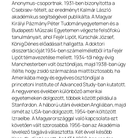
Anonymus-csoportnak. 1931-ben bizonyította a
Csebisev-tételt, az eredményt Kalmár László
akadémikus segítségével publikálta. A Magyar
Királyi Pázmány Péter Tudományegyetemen és a
Budapesti Műszaki Egyetemen végezte felsőfokú
tanulmányait, ahol Fejér Lipót, Kürschák József,
König Dénes előadásait hallgatta. A doktori
disszertációját 1934-ben számelméletből írta Fejér
Lipót témavezetése mellett. 1934-től négy évig
Manchesterben volt ösztöndíjas, majd 1938-ban úgy
ítélte, hogy zsidó származása miatt biztosabb, ha
Amerikába megy és egyéves ösztöndíjjal a
princetoni Institute of Advanced Study-ban kutatott.
A negyvenes években különböző amerikai
egyetemeken dolgozott, többek között például a
Stanfordon. A háború utáni években Angliában, majd
ismét az USA-ban dolgozott, 1954-ben költözött
Izraelbe. A Magyarországgal való kapcsolata ezt
követően vált szorosabbá. 1956-ban az Akadémia
levelező tagjává választotta. Két évvel később