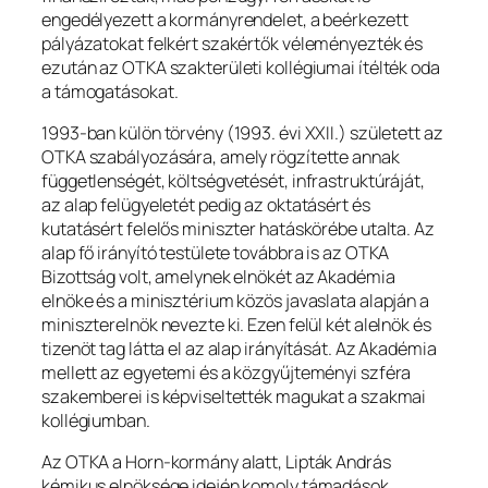
engedélyezett a kormányrendelet, a beérkezett
pályázatokat felkért szakértők véleményezték és
ezután az OTKA szakterületi kollégiumai ítélték oda
a támogatásokat.
1993-ban külön törvény (1993. évi XXII.) született az
OTKA szabályozására, amely rögzítette annak
függetlenségét, költségvetését, infrastruktúráját,
az alap felügyeletét pedig az oktatásért és
kutatásért felelős miniszter hatáskörébe utalta. Az
alap fő irányító testülete továbbra is az OTKA
Bizottság volt, amelynek elnökét az Akadémia
elnöke és a minisztérium közös javaslata alapján a
miniszterelnök nevezte ki. Ezen felül két alelnök és
tizenöt tag látta el az alap irányítását. Az Akadémia
mellett az egyetemi és a közgyűjteményi szféra
szakemberei is képviseltették magukat a szakmai
kollégiumban.
Az OTKA a Horn-kormány alatt, Lipták András
kémikus elnöksége idején komoly támadások