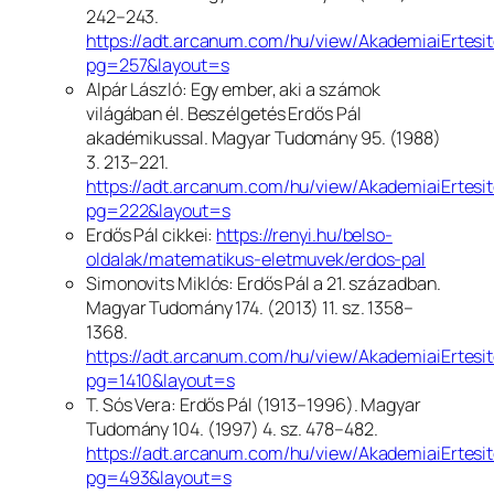
242–243.
https://adt.arcanum.com/hu/view/AkademiaiErte
pg=257&layout=s
Alpár László: Egy ember, aki a számok
világában él. Beszélgetés Erdős Pál
akadémikussal.
Magyar Tudomány
95. (1988)
3. 213–221.
https://adt.arcanum.com/hu/view/AkademiaiErte
pg=222&layout=s
Erdős Pál cikkei:
https://renyi.hu/belso-
oldalak/matematikus-eletmuvek/erdos-pal
Simonovits Miklós: Erdős Pál a 21. században.
Magyar Tudomány
174. (2013) 11. sz. 1358–
1368.
https://adt.arcanum.com/hu/view/AkademiaiErte
pg=1410&layout=s
T. Sós Vera: Erdős Pál (1913–1996).
Magyar
Tudomány
104. (1997) 4. sz. 478–482.
https://adt.arcanum.com/hu/view/AkademiaiErte
pg=493&layout=s