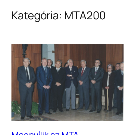
Kategória:
MTA200
Ugrás
a
tartalomhoz
Megnyílik az MTA