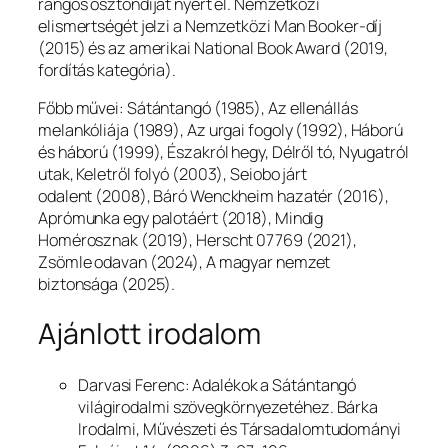
rangos ösztöndíjat nyert el. Nemzetközi
elismertségét jelzi a Nemzetközi Man Booker-díj
(2015) és az amerikai National Book Award (2019,
fordítás kategória).
Főbb művei:
Sátántangó
(1985),
Az ellenállás
melankóliája
(1989),
Az urgai fogoly
(1992),
Háború
és háború
(1999),
Északról hegy, Délről tó, Nyugatról
utak, Keletről folyó
(2003),
Seiobo járt
odalent
(2008),
Báró Wenckheim hazatér
(2016),
Aprómunka egy palotáért
(2018),
Mindig
Homérosznak
(2019),
Herscht 07769
(2021),
Zsömle odavan
(2024),
A magyar nemzet
biztonsága
(2025).
Ajánlott irodalom
Darvasi Ferenc: Adalékok a Sátántangó
világirodalmi szövegkörnyezetéhez.
Bárka
Irodalmi, Művészeti és Társadalomtudományi