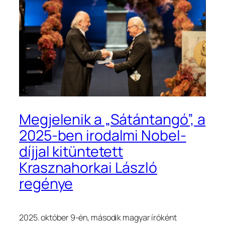
Megjelenik a „Sátántangó”, a
2025-ben irodalmi Nobel-
díjjal kitüntetett
Krasznahorkai László
regénye
2025. október 9-én, második magyar íróként