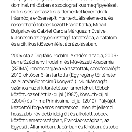
dominál, miközben a szociografikus megfigyelések
mitikus és fantasztikus elemekkel keverednek.
Írásmódja erősen épít intertextuális elemekre, és
rokonítható többek között Franz Kafka, Mihail
Bulgakov és Gabriel García Márquez műveivel,
különösen az egyén kiszolgáltatottsága, a hatalom
és a ciklikus időszemlélet ábrázolásában.
2004 óta a Digitális Irodalmi Akadémia tagja, 2009-
ben a Széchenyi Irodalmi és Művészeti Akadémia
(SZIMA) rendes tagjává választották, székfoglalóját
2010. október 6-án tartotta
(Egy regény története:
az ÁllatVanBent című könyvről)
. Munkásságát
számos hazai kitüntetéssel ismerték el, többek
között József Attila-díjjal (1987), Kossuth-díjjal
(2004) és Prima Primissima-díjjal (2012). Pályáját
kezdettől fogva erős nemzetközi jelenlét jellemzi:
hosszabb-rövidebb ideig élt és alkotott többek
között Németországban, Franciaországban, az
Egyesült Államokban, Japánban és Kínában, és több