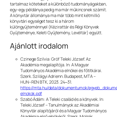
tartalmaz köteteket a különböző tudományágakban,
egy-egy példánya pedig ma már műkincsnek számít.
A könyvtár állománya ma már több mint kétmillió
könyvtári egységet tesz ki a három
különgyűjteménnyel (Kézirattár és Régi Könyvek
Gyűjteménye, Keleti Gyűjtemény, Levéltár) együtt.
Ajánlott irodalom
Czinege Szilvia: Gróf Teleki József. Az
Akadémia megalapítója. In:
A Magyar
Tudományos Akadémia elnökei és főtitkárai.
Szerk. Szilágyi Adrienn. Budapest, MTA –
HUN–REN BTK, 2023. 24‒31.
https://mta.hu/data/dokumentumok/egyeb_dokum
elnokok.pdf
Szabó Ádám: A Teleki család és a könyvek. In:
Teleki József – Tanulmányok az Akadémiai
Könyvtár alapítójáról és a Magyar Tudományos
Akadémia első elnökéről
. Szerk. Molnár