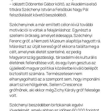
– idézett Döbrentei Gábor költő, az Akadémia első
titkára Széchenyi István a Felsőbüki Nagy Pál
felszólalását követő beszédéből.
Széchenyinek a már említett célon kívül további
motivációi is voltak a felajánláshoz. Egyrészt a
szellemi örökség, amelyet édesapja, Széchényi
Ferenc gróf, a Nemzeti Múzeum alapítója hagyott rá.
Másrészt az útját kereső gróf ekkorra találta meg a
célt, amelynek életét szentelné, ez pedig
Magyarország gazdasági, társadalmi és kulturális
életének fellendítése volt, és egy ilyen gesztus az
újjáéledő magyar politikai közéletbe kiváló belépőt
biztosított számára. Természetesen nem
elhanyagolható az a szempont sem, hogy imponálni
akart szíve hölgyének, Seilern Crescence
grófnőnek, aki ekkor még Zichy Károly gróf felesége
volt.
Széchenyi beszédében birtokainak egyévi
jövedelmét, amely abban az időben 60 000 forintot