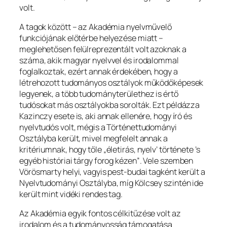
volt.
A tagok között – az Akadémia nyelvművelő
funkciójának előtérbe helyezése miatt –
meglehetősen felülreprezentált volt azoknak a
száma, akik magyar nyelvvel és irodalommal
foglalkoztak, ezért annak érdekében, hogy a
létrehozott tudományos osztályok működőképesek
legyenek, a több tudományterülethez is értő
tudósokat más osztályokba sorolták. Ezt példázza
Kazinczy esete is, aki annak ellenére, hogy író és
nyelvtudós volt, mégis a Történettudományi
Osztályba került, mivel megfelelt annak a
kritériumnak, hogy tőle
„életirás, nyelv’ története ’s
egyéb históriai tárgy forog kézen”
. Vele szemben
Vörösmarty helyi, vagyis pest-budai tagként került a
Nyelvtudományi Osztályba, míg Kölcsey szintén ide
került mint vidéki rendes tag.
Az Akadémia egyik fontos célkitűzése volt az
irodalom és a tudományosság támogatása