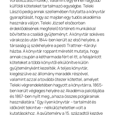
vonatkozású művek), valamint egy ennél nagyobb
külföldi köteteket tartalmazó egységbe. Teleki
László pedig annak szellemében folytatta a könyvtár
gyarapítását, hogy az majdan egy tudós akadémia
hasznára váljon. Teleki József elsősorban
érdeklődésének megfelelő történeti munkákkal
bővítette a családi gyűjteményt. A könyvtár sokéves
várakozás után 1844-ben került az első helyére, a
társaság új székhelyére a pesti Trattner–Károlyi
házba. A könyvtár roppant méretét mutatja, hogy
annak csupán a kétharmada fért el itt, a felajánlott
köteteket a többi könyvtől elkülönítve külön
gyűjteményként kezelték. A teljes könyvtár,
kiegészülve az állomány maradék részével,
valamint azzal a további ötezer kötettel, amelyet
Teleki végrendeletében hagyott a könyvtárra, 1865-
ben került végleges helyére az Akadémia palotájába
és 1867-ben nyílt meg „a haza összes polgárainak
használatára.” Egy ilyen könyvtár – tartalmát és
időkörét tekintve – nélkülözhetetlen volt a
kutatásokhoz. A gyűjtemény a 15. századtól kezdve