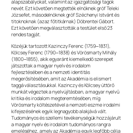
alapszabályokat, valamint az igazgatósági tagok
nevét. Ezt követően megtették elnöknek gróf Teleki
Józsefet, másodelnöknek gróf Széchenyi Istvánt és
titoknoknak (azaz főtitkárnak) Döbrentei Gábort.
Ezt követően megválasztották a testület első 23
rendes tagját.
Közéjük tartozott Kazinczy Ferenc (1759‒1831),
Kölcsey Ferenc (1790‒1838) és Vörösmarty Mihály
(1800‒1855), akik egyaránt kiemelkedő szerepet
játszottak a magyar nyelv és irodalom
fejlesztésében és a nemzeti identitás
megerősítésében, amit az Akadémia is elismert
taggá választásukkal. Kazinczy és Kölcsey úttörő
munkát végeztek a nyelvújításban, a magyar nyelvű
kritika és irodalom megteremtésében, míg
Vörösmarty költészetével a nemzeti eszme irodalmi
kifejezésének egyik legnagyobb alakjává vált.
Tudományos és szellemi tevékenységük hozzájárult
a magyar nyelv és irodalom tudományos rangra
emeléséhez, amely az Akadémia egyik legfőbb célja