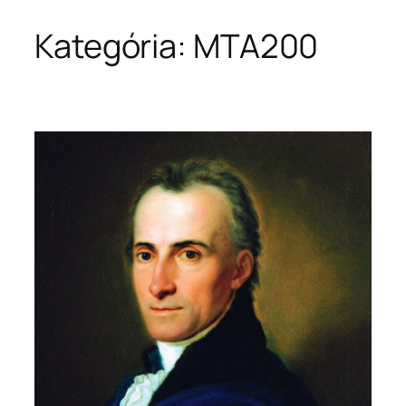
Kategória:
MTA200
Ugrás
a
tartalomhoz