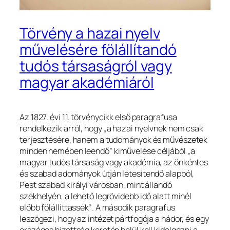
Törvény a hazai nyelv
művelésére fölállítandó
tudós társaságról vagy
magyar akadémiáról
Az 1827. évi 11. törvénycikk első paragrafusa
rendelkezik arról, hogy
„a hazai nyelvnek nem csak
terjesztésére, hanem a tudományok és művészetek
minden nemében leendő”
kiművelése céljából
„a
magyar tudós társaság vagy akadémia, az önkéntes
és szabad adományok útján létesítendő alapból,
Pest szabad királyi városban, mint állandó
székhelyén, a lehető legrövidebb idő alatt minél
előbb fölállíttassék”
. A második paragrafus
leszögezi, hogy az intézet pártfogója a nádor, és egy