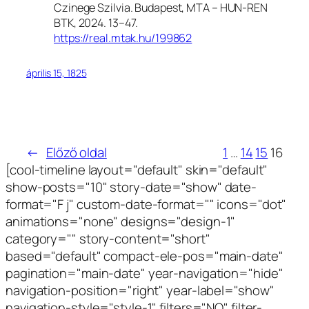
Czinege Szilvia. Budapest, MTA – HUN-REN
BTK, 2024. 13–47.
https://real.mtak.hu/199862
április 15, 1825
←
Előző oldal
1
…
14
15
16
[cool-timeline layout="default" skin="default"
show-posts="10" story-date="show" date-
format="F j" custom-date-format="" icons="dot"
animations="none" designs="design-1"
category="" story-content="short"
based="default" compact-ele-pos="main-date"
pagination="main-date" year-navigation="hide"
navigation-position="right" year-label="show"
navigation-style="style-1" filters="NO" filter-