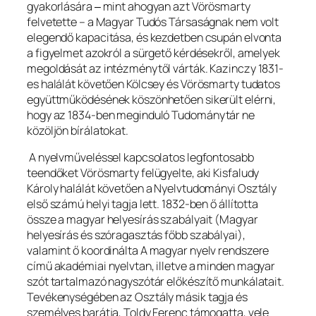
gyakorlására ‒ mint ahogyan azt Vörösmarty
felvetette – a Magyar Tudós Társaságnak nem volt
elegendő kapacitása, és kezdetben csupán elvonta
a figyelmet azokról a sürgető kérdésekről, amelyek
megoldását az intézménytől várták. Kazinczy 1831-
es halálát követően Kölcsey és Vörösmarty tudatos
együttműködésének köszönhetően sikerült elérni,
hogy az 1834-ben meginduló
Tudománytár
ne
közöljön bírálatokat.
A nyelvműveléssel kapcsolatos legfontosabb
teendőket Vörösmarty felügyelte, aki Kisfaludy
Károly halálát követően a Nyelvtudományi Osztály
első számú helyi tagja lett. 1832-ben ő állította
össze a magyar helyesírás szabályait
(Magyar
helyesírás és szóragasztás főbb szabályai)
,
valamint ő koordinálta
A magyar nyelv rendszere
című akadémiai nyelvtan, illetve a minden magyar
szót tartalmazó nagyszótár előkészítő munkálatait.
Tevékenységében az Osztály másik tagja és
személyes barátja, Toldy Ferenc támogatta, vele