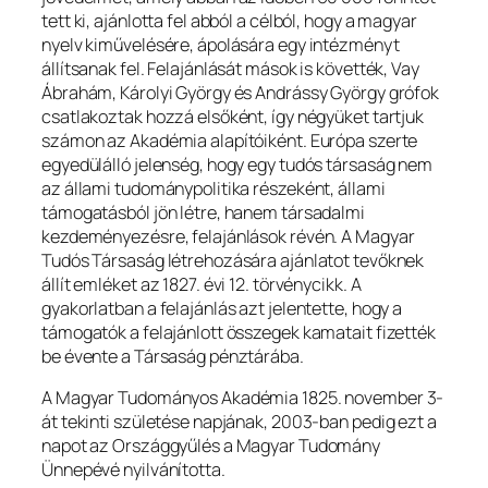
tett ki, ajánlotta fel abból a célból, hogy a magyar
nyelv kiművelésére, ápolására egy intézményt
állítsanak fel. Felajánlását mások is követték, Vay
Ábrahám, Károlyi György és Andrássy György grófok
csatlakoztak hozzá elsőként, így négyüket tartjuk
számon az Akadémia alapítóiként. Európa szerte
egyedülálló jelenség, hogy egy tudós társaság nem
az állami tudománypolitika részeként, állami
támogatásból jön létre, hanem társadalmi
kezdeményezésre, felajánlások révén. A Magyar
Tudós Társaság létrehozására ajánlatot tevőknek
állít emléket az 1827. évi 12. törvénycikk. A
gyakorlatban a felajánlás azt jelentette, hogy a
támogatók a felajánlott összegek kamatait fizették
be évente a Társaság pénztárába.
A Magyar Tudományos Akadémia 1825. november 3-
át tekinti születése napjának, 2003-ban pedig ezt a
napot az Országgyűlés a Magyar Tudomány
Ünnepévé nyilvánította.