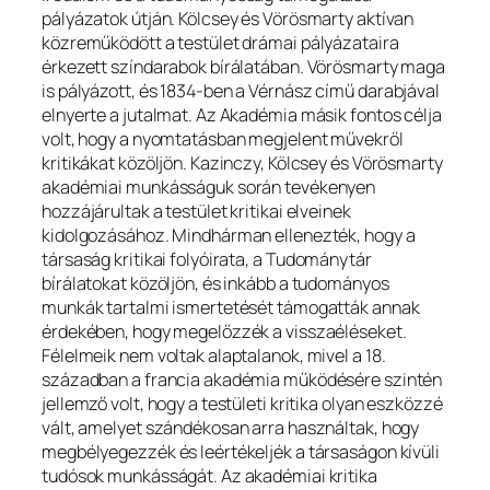
pályázatok útján. Kölcsey és Vörösmarty aktívan
közreműködött a testület drámai pályázataira
érkezett színdarabok bírálatában. Vörösmarty maga
is pályázott, és 1834-ben a
Vérnász
című darabjával
elnyerte a jutalmat. Az Akadémia másik fontos célja
volt, hogy a nyomtatásban megjelent művekről
kritikákat közöljön. Kazinczy, Kölcsey és Vörösmarty
akadémiai munkásságuk során tevékenyen
hozzájárultak a testület kritikai elveinek
kidolgozásához. Mindhárman ellenezték, hogy a
társaság kritikai folyóirata, a
Tudománytár
bírálatokat közöljön, és inkább a tudományos
munkák tartalmi ismertetését támogatták annak
érdekében, hogy megelőzzék a visszaéléseket.
Félelmeik nem voltak alaptalanok, mivel a 18.
században a francia akadémia működésére szintén
jellemző volt, hogy a testületi kritika olyan eszközzé
vált, amelyet szándékosan arra használtak, hogy
megbélyegezzék és leértékeljék a társaságon kívüli
tudósok munkásságát. Az akadémiai kritika