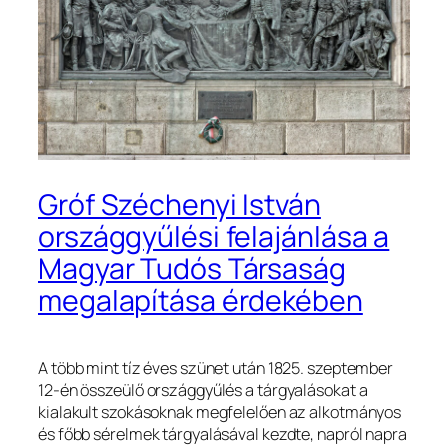
Gróf Széchenyi István
országgyűlési felajánlása a
Magyar Tudós Társaság
megalapítása érdekében
A több mint tíz éves szünet után 1825. szeptember
12-én összeülő országgyűlés a tárgyalásokat a
kialakult szokásoknak megfelelően az alkotmányos
és főbb sérelmek tárgyalásával kezdte, napról napra