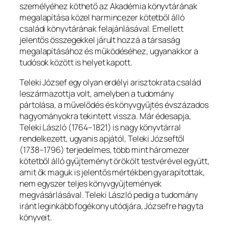
személyéhez köthető az Akadémia könyvtárának
megalapítása közel harmincezer kötetből álló
családi könyvtárának felajánlásával. Emellett
jelentős összegekkel járult hozzá a társaság
megalapításához és működéséhez, ugyanakkor a
tudósok között is helyet kapott.
Teleki József egy olyan erdélyi arisztokrata család
leszármazottja volt, amelyben a tudomány
pártolása, a művelődés és könyvgyűjtés évszázados
hagyományokra tekintett vissza. Már édesapja,
Teleki László (1764–1821) is nagy könyvtárral
rendelkezett, ugyanis apjától, Teleki Józseftől
(1738–1796) terjedelmes, több mint háromezer
kötetből álló gyűjteményt örökölt testvérével együtt,
amit ők maguk is jelentős mértékben gyarapítottak,
nem egyszer teljes könyvgyűjtemények
megvásárlásával. Teleki László pedig a tudomány
iránt leginkább fogékony utódjára, Józsefre hagyta
könyveit.