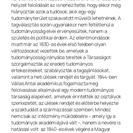
helyzet feloldását az is nehezítette, hogy ekkor még
hiányoztak azok a tudósok, akik egy-egy
tudományterület szakavatott művelői lehetnének. A
tagválasztás során ugyanakkor nem feltétlenül a
tudományosság elvei érvényesültek, hanem a
születés és politikai érdem. Az ellentmondások
miatt már az 1830-as évek első felében olyan
változásokat vezettek be, amelyek a
tudományosság irányába terelték a Társaságot:
szorgalmazták az eredeti tudományos
értekezéseket, szabályozták a tagajánlásokat,
valamint a heti ülések rendjét és tárgyát. 1844-ben
Vállas Antal akadémikus fogalmazta meg
felolvasásai alkalmával egy modern tudományos
társaság alapelveit, amelyek érintették az osztályok
szerkezetét, az ülések rendjét és előtérbe helyezte
a szaktudást a származással szemben. Mindez
nemcsak az intézmény működésére – amely így a
tudományok akadémiájává vált –, hanem a nevére is
hatással volt: az 1840-es évek végére a Magyar