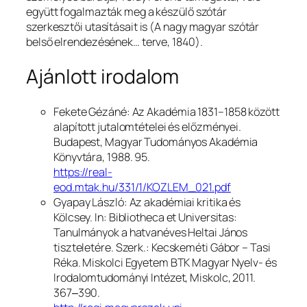
együtt fogalmazták meg a készülő szótár
szerkesztői utasításait is (
A nagy magyar szótár
belső elrendezésének… terve
, 1840).
Ajánlott irodalom
Fekete Gézáné:
Az Akadémia 1831–1858 között
alapított jutalomtételei és előzményei.
Budapest, Magyar Tudományos Akadémia
Könyvtára, 1988. 95.
https://real-
eod.mtak.hu/331/1/KOZLEM_021.pdf
Gyapay László: Az akadémiai kritika és
Kölcsey. In:
Bibliotheca et Universitas:
Tanulmányok a hatvanéves Heltai János
tiszteletére
. Szerk.: Kecskeméti Gábor – Tasi
Réka. Miskolci Egyetem BTK Magyar Nyelv- és
Irodalomtudományi Intézet, Miskolc, 2011.
367‒390.