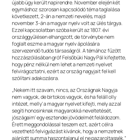
újabb ügy került napirendre. November elején két
egymáshoz szorosan kapcsolódó téma taglalása
következett, 2-án a nemzeti nevelés, majd
november 3-án a magyar nyelv volt az ülés tárgya.
Ezzel kapcsolatban szóba került az 1807. évi
országgyűlésen elhangzott, de törvénybe nem
foglalt eszme a magyar nyelv ápolására
szervezendő tudós társaságról. A témához fűzött
hozzászólásában gróf Felsőbüki Nagy Pál kifejtette,
hogy pénz nélkül nem lehet a nemzeti nyelvet
felvirágoztatni, ezért az ország nagyjait fel kell
szólítani adakozásra.
„Nekem itt szavam, nincs, az Országnak Nagyja
nem vagyok, de birtokos vagyok, és ha feláll olly
intézet, melly’ a magyar nyelvet kifejti, mely azzal
segíti honosinknak magyarokká neveltetését,
jószágaim’ egy esztendei jövödelmét feláldozom.
Érett meggondolással teszem ezt, azért célra
vezethető felvigyázást kívánok, hogy a nemzetnek
ajánlott summa haszontalanul el ne pazaroltassék
.
”