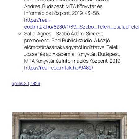
Andrea. Budapest, MTA Könyvtár és
Információs Központ, 2019. 43–56.
https://real-
eod.mtak.hu/8280/1/39_Szabo_Teleki_csaladTelek
Sallai Ágnes ‒ Szabó Ádám:
Sincero
promovendi Boni Publici studio. A közjó
előmozdításának vágyától indíttatva. Teleki
József és az Akadémiai Könyvtár
. Budapest,
MTA Könyvtár és Információs Központ, 2019.
https://real-eod.mtak.hu/9482/
április 20, 1826