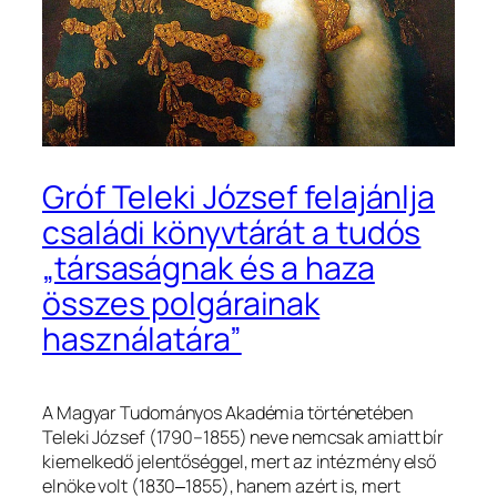
Gróf Teleki József felajánlja
családi könyvtárát a tudós
„társaságnak és a haza
összes polgárainak
használatára”
A Magyar Tudományos Akadémia történetében
Teleki József (1790–1855) neve nemcsak amiatt bír
kiemelkedő jelentőséggel, mert az intézmény első
elnöke volt (1830‒1855), hanem azért is, mert