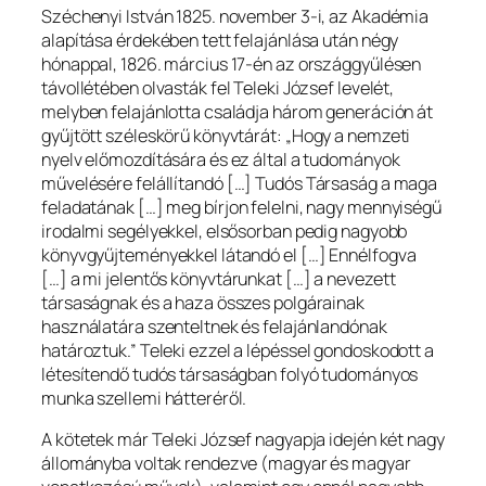
Széchenyi István 1825. november 3-i, az Akadémia
alapítása érdekében tett felajánlása után négy
hónappal, 1826. március 17-én az országgyűlésen
távollétében olvasták fel Teleki József levelét,
melyben felajánlotta családja három generáción át
gyűjtött széleskörű könyvtárát:
„Hogy a nemzeti
nyelv előmozdítására és ez által a tudományok
művelésére felállítandó
[…]
Tudós Társaság a maga
feladatának
[…]
meg bírjon felelni, nagy mennyiségű
irodalmi segélyekkel, elsősorban pedig nagyobb
könyvgyűjteményekkel látandó el
[…]
Ennélfogva
[…]
a mi jelentős könyvtárunkat
[…]
a nevezett
társaságnak és a haza összes polgárainak
használatára szenteltnek és felajánlandónak
határoztuk.”
Teleki ezzel a lépéssel gondoskodott a
létesítendő tudós társaságban folyó tudományos
munka szellemi hátteréről.
A kötetek már Teleki József nagyapja idején két nagy
állományba voltak rendezve (magyar és magyar