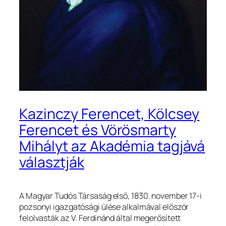
Kazinczy Ferencet, Kölcsey
Ferencet és Vörösmarty
Mihályt az Akadémia tagjává
választják
A Magyar Tudós Társaság első, 1830. november 17-i
pozsonyi igazgatósági ülése alkalmával először
felolvasták az V. Ferdinánd által megerősített