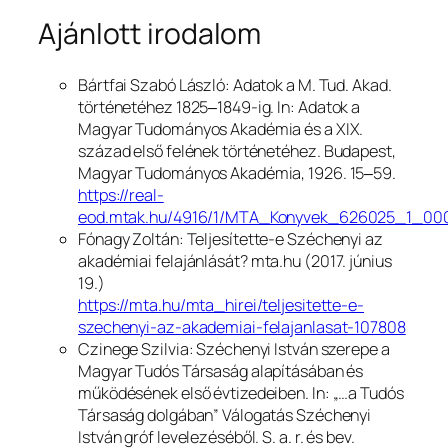
Ajánlott irodalom
Bártfai Szabó László: Adatok a M. Tud. Akad.
történetéhez 1825‒1849-ig. In:
Adatok a
Magyar Tudományos Akadémia és a XIX.
század első felének történetéhez.
Budapest,
Magyar Tudományos Akadémia, 1926. 15‒59.
https://real-
eod.mtak.hu/4916/1/MTA_Konyvek_626025_1_00
Fónagy Zoltán:
Teljesítette-e Széchenyi az
akadémiai felajánlását?
mta.hu (2017. június
19.)
https://mta.hu/mta_hirei/teljesitette-e-
szechenyi-az-akademiai-felajanlasat-107808
Czinege Szilvia: Széchenyi István szerepe a
Magyar Tudós Társaság alapításában és
működésének első évtizedeiben. In:
„…a Tudós
Társaság dolgában” Válogatás Széchenyi
István gróf levelezéséből.
S. a. r. és bev.