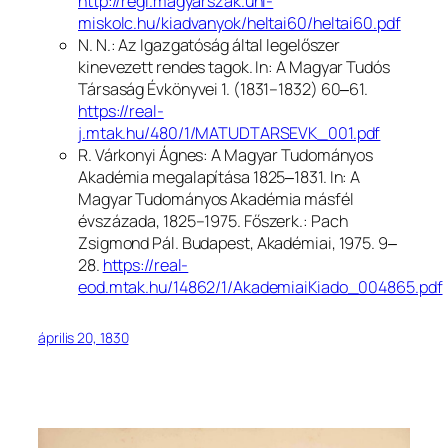
http://regi.magyarszak.uni-
miskolc.hu/kiadvanyok/heltai60/heltai60.pdf
N. N.: Az Igazgatóság által legelőszer
kinevezett rendes tagok. In:
A Magyar Tudós
Társaság Évkönyvei
1. (1831–1832) 60‒61.
https://real-
j.mtak.hu/480/1/MATUDTARSEVK_001.pdf
R. Várkonyi Ágnes: A Magyar Tudományos
Akadémia megalapítása 1825‒1831. In:
A
Magyar Tudományos Akadémia másfél
évszázada, 1825–1975
. Főszerk.: Pach
Zsigmond Pál.
Budapest, Akadémiai, 1975. 9‒
28.
https://real-
eod.mtak.hu/14862/1/AkademiaiKiado_004865.pdf
április 20, 1830