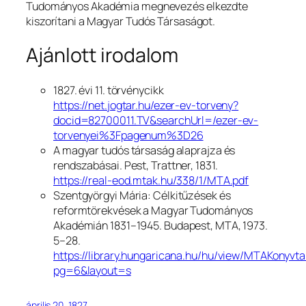
Tudományos Akadémia megnevezés elkezdte
kiszorítani a Magyar Tudós Társaságot.
Ajánlott irodalom
1827. évi 11. törvénycikk
https://net.jogtar.hu/ezer-ev-torveny?
docid=82700011.TV&searchUrl=/ezer-ev-
torvenyei%3Fpagenum%3D26
A magyar tudós társaság alaprajza és
rendszabásai.
Pest, Trattner, 1831.
https://real-eod.mtak.hu/338/1/MTA.pdf
Szentgyörgyi Mária:
Célkitűzések és
reformtörekvések a Magyar Tudományos
Akadémián 1831–1945.
Budapest, MTA, 1973.
5–28.
https://library.hungaricana.hu/hu/view/MTAKonyv
pg=6&layout=s
április 20, 1827