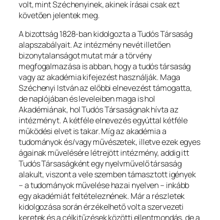
volt, mint Széchenyinek, akinek írásai csak ezt
követően jelentek meg.
A bizottság 1828-ban kidolgozta a Tudós Társaság
alapszabályait. Az intézmény nevét illetően
bizonytalanságot mutat már a törvény
megfogalmazása is abban, hogy a tudós társaság
vagy az akadémia kifejezést használják. Maga
Széchenyi István az előbbi elnevezést támogatta,
de naplójában és leveleiben maga is hol
Akadémiának, hol Tudós Társaságnak hívta az
intézményt. A kétféle elnevezés egyúttal kétféle
működési elvet is takar. Míg az akadémia a
tudományok és/vagy művészetek, illetve ezek egyes
ágainak művelésére létrejött intézmény, addig itt
Tudós Társaságként egy nyelvművelő társaság
alakult, viszont a vele szemben támasztott igények
– a tudományok művelése hazai nyelven – inkább
egy akadémiát feltételeznének. Már a részletek
kidolgozása során érzékelhető volt a szervezeti
keretek és a célkitűzések közötti ellentmondás, de a