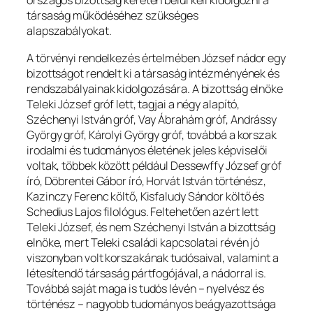
országos bizottság keretén belül kell kidolgozni a
társaság működéséhez szükséges
alapszabályokat.
A törvényi rendelkezés értelmében József nádor egy
bizottságot rendelt ki a társaság intézményének és
rendszabályainak kidolgozására. A bizottság elnöke
Teleki József gróf lett, tagjai a négy alapító,
Széchenyi István gróf, Vay Ábrahám gróf, Andrássy
György gróf, Károlyi György gróf, továbbá a korszak
irodalmi és tudományos életének jeles képviselői
voltak, többek között például Dessewffy József gróf
író, Döbrentei Gábor író, Horvát István történész,
Kazinczy Ferenc költő, Kisfaludy Sándor költő és
Schedius Lajos filológus. Feltehetően azért lett
Teleki József, és nem Széchenyi István a bizottság
elnöke, mert Teleki családi kapcsolatai révén jó
viszonyban volt korszakának tudósaival, valamint a
létesítendő társaság pártfogójával, a nádorral is.
Továbbá saját maga is tudós lévén – nyelvész és
történész – nagyobb tudományos beágyazottsága