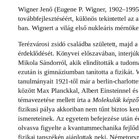
Wigner Jenő (Eugene P. Wigner, 1902–1995)
továbbfejlesztéséért, különös tekintettel az 
ban. Wignert a világ első nukleáris mérnöke
Terézvárosi zsidó családba született, majd 
érdeklődését. Könyvei előszavában, interjúk
Mikola Sándorról, akik elindították a tudom
ezután is gimnáziumban tanította a fizikát.
tanulmányait 1921-től már a berlin-charlott
között Max Planckkal, Albert Einsteinnel és
témavezetése mellett írta a
Molekulák képző
fizikusi pálya akkoriban nem tűnt biztos ke
ismereteinek. Az egyetem befejezése után éd
olvasva figyelte a kvantummechanika fejlődé
fizikai tanszékén ajánlottak neki. Németors