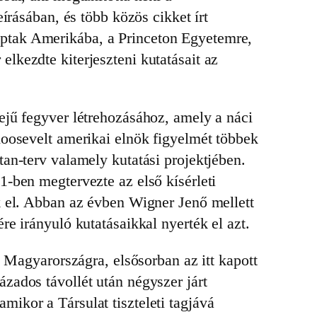
írásában, és több közös cikket írt
ptak Amerikába, a Princeton Egyetemre,
lkezdte kiterjeszteni kutatásait az
ejű fegyver létrehozásához, amely a náci
Roosevelt amerikai elnök figyelmét többek
an-terv valamely kutatási projektjében.
-ben megtervezte az első kísérleti
k el. Abban az évben Wigner Jenő mellett
e irányuló kutatásaikkal nyerték el azt.
a Magyarországra, elsősorban az itt kapott
zados távollét után négyszer járt
ikor a Társulat tiszteleti tagjává