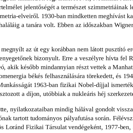
telmélet jelentőségét a természet szimmetriáinak le
etria-elveiről. 1930-ban mindketten meghívást ka
áláig a tanára volt. Ebben az időszakban Wigner e
egnyílt az út egy korábban nem látott pusztító er
nyegetőnek bizonyult. Erre a veszélyre hívta fel 
eó, akik később mindannyian részt vettek a Manhatt
menergia békés felhasználására törekedett, és 1941
Munkásságát 1963-ban fizikai Nobel-díjjal ismerté
ozott a díjon, utóbbiak a nukleáris héj szerkezetér
tte, nyilatkozataiban mindig hálával gondolt vissz
ak tartott tudományos pályafutása során. Félévszá
Loránd Fizikai Társulat vendégeként, 1977-ben, am