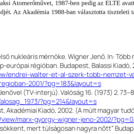
Paksi Atomerőművet, 1987-ben pedig az ELTE avatta 
ét. Az Akadémia 1988-ban választotta tiszteleti t
g első nukleáris mérnöke. Wigner Jenő. In:
Több 
ép-európai régióban
. Budapest, Balassi Kiadó, 
iew/endrei-walter-et-al-szerk-tobb-nemzet-
-regioban-2001/?pg=183&layout=s
Jenővel (TV-interjú).
Valóság
16. (1973) 2. 73–8
/Valosag_1973/?pg=214&layout=s
t, Akadémiai Kiadó, 2002.
(A múlt magyar tudó
ai/view/marx-gyorgy-wigner-jeno-2002/?pg=
 csökkent, mert túlságosan nagyra nőtt” Buda