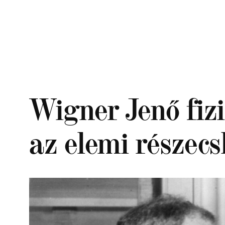
Ugrás
a
tartalomhoz
Wigner Jenő fiz
az elemi részecs