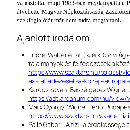
választotta, majd 1983-ban meglátogatta a 
átvehette Magyar Népköztársaság Zászlórendj
székfoglalóját már nem tudta megtartani.
Ajánlott irodalom
Endrei Walter et al. (szerk.): A vilá
találmányok és felfedezések a köz
https://www.szaktars.hu/balassi/v
es-felfedezesek-a-kozep-europai
Kardos István: Beszélgetés Wigner 
https://adt.arcanum.com/hu/view
Marx György: Wigner Jenő. Budapes
https://www.szaktars.hu/akademi
Palló Gábor: „A fizika érdekessége