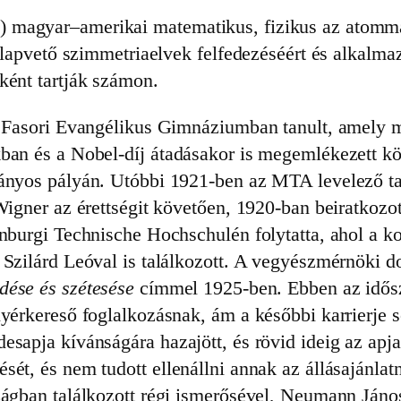
 magyar–amerikai matematikus, fizikus az atomma
alapvető szimmetriaelvek felfedezéséért és alkalmaz
ként tartják számon.
a Fasori Evangélikus Gimnáziumban tanult, amely me
ban és a Nobel-díj átadásakor is megemlékezett köz
ányos pályán. Utóbbi 1921-ben az MTA levelező tag
 Wigner az érettségit követően, 1920-ban beiratko
enburgi Technische Hochschulén folytatta, ahol a ko
 Szilárd Leóval is találkozott. A vegyészmérnöki d
dése és szétesése
címmel 1925-ben. Ebben az idősz
nyérkereső foglalkozásnak, ám a későbbi karrierje 
esapja kívánságára hazajött, és rövid ideig az apj
sét, és nem tudott ellenállni annak az állásajánlat
zágban találkozott régi ismerősével, Neumann János