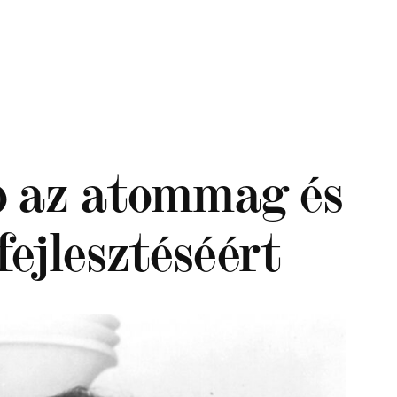
ap az atommag és
fejlesztéséért