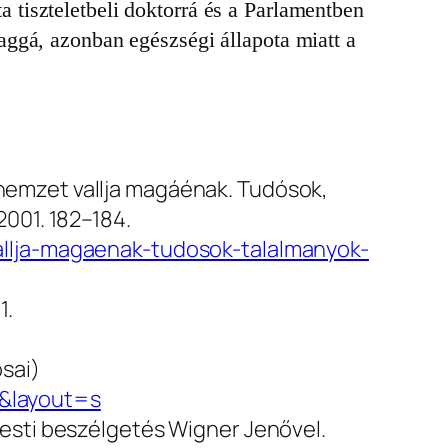
tiszteletbeli doktorrá és a Parlamentben
aggá, azonban egészségi állapota miatt a
nemzet vallja magáénak. Tudósok,
2001. 182–184.
vallja-magaenak-tudosok-talalmanyok-
1.
sai)
0&layout=s
pesti beszélgetés Wigner Jenővel.