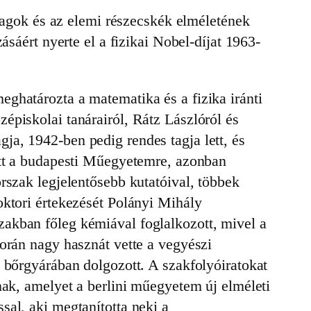
gok és az elemi részecskék elméletének
ásáért nyerte el a fizikai Nobel-díjat 1963-
ghatározta a matematika és a fizika iránti
épiskolai tanárairól, Rátz Lászlóról és
ja, 1942-ben pedig rendes tagja lett, és
zott a budapesti Műegyetemre, azonban
rszak legjelentősebb kutatóival, többek
oktori értekezését Polányi Mihály
akban főleg kémiával foglalkozott, mivel a
során nagy hasznát vette a vegyészi
a bőrgyárában dolgozott. A szakfolyóiratokat
nak, amelyet a berlini műegyetem új elméleti
sal, aki megtanította neki a