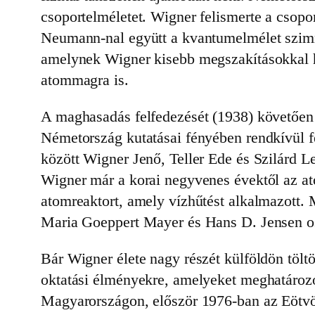
csoportelméletet. Wigner felismerte a csopor
Neumann-nal együtt a kvantumelmélet szimm
amelynek Wigner kisebb megszakításokkal hal
atommagra is.
A maghasadás felfedezését (1938) követően m
Németország kutatásai fényében rendkívül fe
között Wigner Jenő, Teller Ede és Szilárd L
Wigner már a korai negyvenes évektől az ato
atomreaktort, amely vízhűtést alkalmazott. 
Maria Goeppert Mayer és Hans D. Jensen oszt
Bár Wigner élete nagy részét külföldön töltö
oktatási élményekre, amelyeket meghatározón
Magyarországon, először 1976-ban az Eötvös 