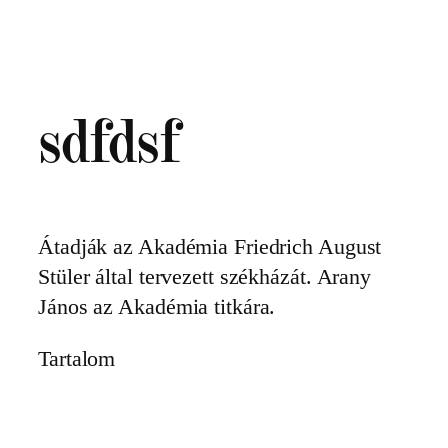
Ugrás
a
tartalomhoz
sdfdsf
Átadják az Akadémia Friedrich August
Stüler által tervezett székházát. Arany
János az Akadémia titkára.
Tartalom