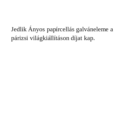
Ugrás
a
tartalomhoz
Jedlik Ányos papírcellás galváneleme a
párizsi világkiállításon díjat kap.