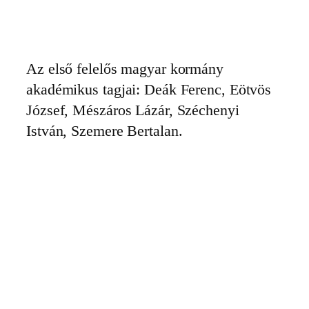
Ugrás
a
tartalomhoz
Az első felelős magyar kormány
akadémikus tagjai: Deák Ferenc, Eötvös
József, Mészáros Lázár, Széchenyi
István, Szemere Bertalan.