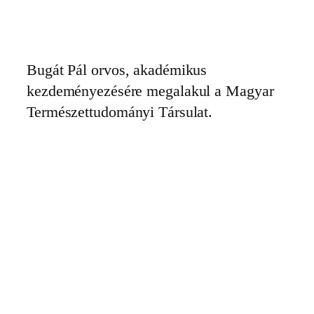
Ugrás
a
tartalomhoz
Bugát Pál orvos, akadémikus
kezdeményezésére megalakul a Magyar
Természettudományi Társulat.