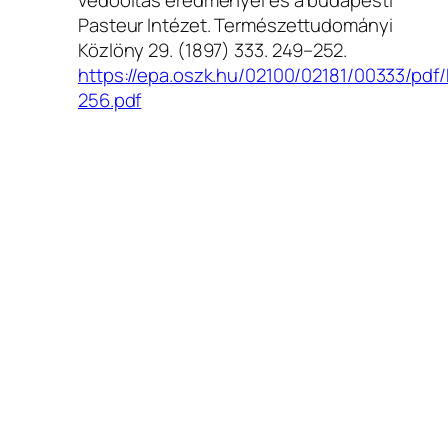
védőoltás eredményei és a budapesti
Pasteur Intézet.
Természettudományi
Közlöny
29. (1897) 333. 249–252.
https://epa.oszk.hu/02100/02181/00333/p
256.pdf