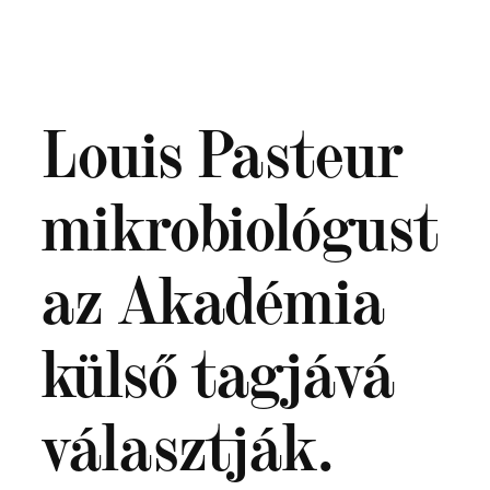
Ugrás
a
tartalomhoz
Louis Pasteur
mikrobiológust
az Akadémia
külső tagjává
választják.