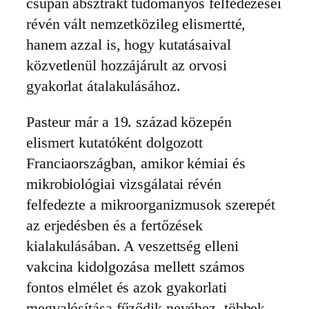
csupán absztrakt tudományos felfedezései
révén vált nemzetközileg elismertté,
hanem azzal is, hogy kutatásaival
közvetlenül hozzájárult az orvosi
gyakorlat átalakulásához.
Pasteur már a 19. század közepén
elismert kutatóként dolgozott
Franciaországban, amikor kémiai és
mikrobiológiai vizsgálatai révén
felfedezte a mikroorganizmusok szerepét
az erjedésben és a fertőzések
kialakulásában. A veszettség elleni
vakcina kidolgozása mellett számos
fontos elmélet és azok gyakorlati
megvalósítása fűződik nevéhez, többek