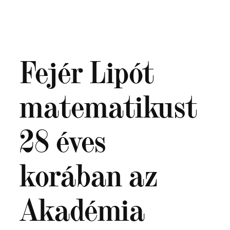
Ugrás
a
tartalomhoz
Fejér Lipót
matematikust
28 éves
korában az
Akadémia