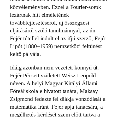
közvéleményben. Ezzel a Fourier-sorok
lezártnak hitt elméletének
továbbfejlesztéséről, új összegzési
eljárásáról szóló tanulmánnyal, az ún.
Fejér-tétellel indult el az ifjú szerző, Fejér
Lipót (1880–1959) nemzetközi feltűnést
keltő pályája.
Idáig azonban nem vezetett könnyű út.
Fejér Pécsett született Weisz Leopold
néven. A helyi Magyar Királyi Állami
Főreáliskola elhivatott tanára, Maksay
Zsigmond fedezte fel diákja vonzódását a
matematika iránt. Fejér apja tanácsára, a
megélhetés kérdését szem előtt tartva a