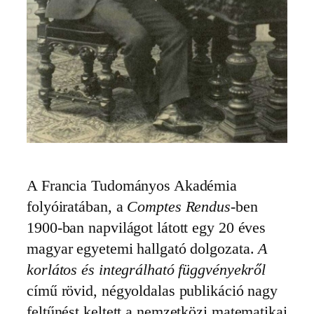
A Francia Tudományos Akadémia
folyóiratában, a
Comptes Rendus
-ben
1900-ban napvilágot látott egy 20 éves
magyar egyetemi hallgató dolgozata.
A
korlátos és integrálható függvényekről
című rövid, négyoldalas publikáció nagy
feltűnést keltett a nemzetközi matematikai