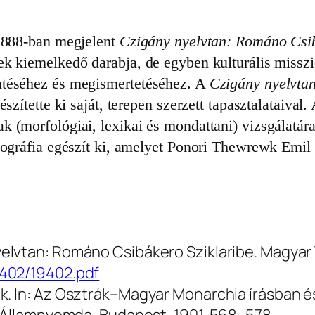
 1888-ban megjelent
Czigány nyelvtan: Románo Csib
ek kiemelkedő darabja, de egyben kulturális misszi
ntéséhez és megismertetéséhez. A
Czigány nyelvta
szítette ki saját, terepen szerzett tapasztalataival
(morfológiai, lexikai és mondattani) vizsgálatára 
iográfia egészít ki, amelyet Ponori Thewrewk Emil a
elvtan: Románo Csibákero Sziklaribe
. Magya
9402/19402.pdf
. In:
Az Osztrák–Magyar Monarchia írásban é
i Államnyomda, Budapest, 1901. 568‒578.