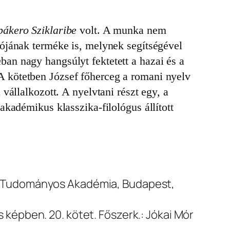
ákero Sziklaribe
volt. A munka nem
ójának terméke is, melynek segítségével
n
ban nagy hangsúlyt fektetett a hazai és a
. A kötetben József főherceg a romani nyelv
vállalkozott. A nyelvtani részt egy, a
kadémikus klasszika-filológus állított
r Tudományos Akadémia, Budapest,
s képben
. 20. kötet. Főszerk.: Jókai Mór