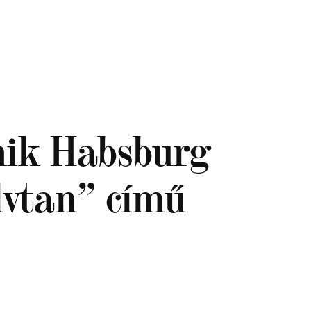
nik Habsburg
lvtan” című