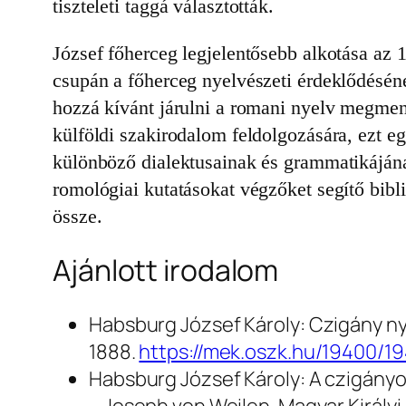
tiszteleti taggá választották.
József főherceg legjelentősebb alkotása az
csupán a főherceg nyelvészeti érdeklődésén
hozzá kívánt járulni a romani nyelv megme
külföldi szakirodalom feldolgozására, ezt egé
különböző dialektusainak és grammatikájának 
romológiai kutatásokat végzőket segítő bibl
össze.
Ajánlott irodalom
Habsburg József Károly:
Czigány ny
1888.
https://mek.oszk.hu/19400/1
Habsburg József Károly: A czigányok
– Joseph von Weilen. Magyar Király