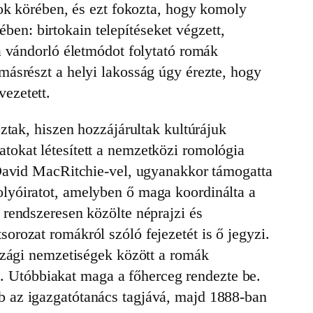
yok körében, és ezt fokozta, hogy komoly
ében: birtokain telepítéseket végzett,
a vándorló életmódot folytató romák
másrészt a helyi lakosság úgy érezte, hogy
ezetett.
ztak, hiszen hozzájárultak kultúrájuk
tokat létesített a nemzetközi romológia
 David MacRitchie-vel, ugyanakkor támogatta
lyóiratot, amelyben ő maga koordinálta a
 rendszeresen közölte néprajzi és
sorozat romákról szóló fejezetét is ő jegyzi.
rszági nemzetiségek között a romák
ak. Utóbbiakat maga a főherceg rendezte be.
b az igazgatótanács tagjává, majd 1888-ban