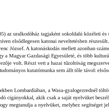
) az uralkodóház tagjaként sokoldalú közéleti és 
híven elsődlegesen katonai neveltetésben részesü
erenc József. A katonáskodás mellett azonban szá
gy a Magyar Gazdasági Egyesületé, és több kulturál
zője volt. Részt vett a hazai tűzoltóság megszervez
 tudományos kutatómunka sem állt tőle távol: első
vekben Lombardiában, a Wasa-gyalogezrednél töltött
 cigányokkal, akik csak a saját nyelvüket beszélté
hogy megtanulja a nyelvüket, melyhez segítséget j