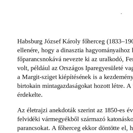
Habsburg József Károly főherceg (1833‒1905
ellenére, hogy a dinasztia hagyományaihoz 
főparancsnokává nevezte ki az uralkodó, F
volt, például az Országos Iparegyesületé va
a Margit-sziget kiépítésének is a kezdeménye
birtokain mintagazdaságokat hozott létre. A
érdekelte.
Az életrajzi anekdoták szerint az 1850-es é
felvidéki vármegyékből származó katonáskodó
parancsokat. A főherceg ekkor döntötte el, 