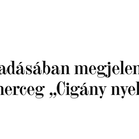
adásában megjele
őherceg „Cigány nye