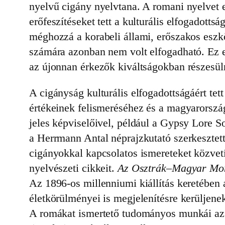
nyelvű cigány nyelvtana. A romani nyelvet e
erőfeszítéseket tett a kulturális elfogadotts
méghozzá a korabeli állami, erőszakos eszkö
számára azonban nem volt elfogadható. Ez eg
az újonnan érkezők kiváltságokban részesül
A cigányság kulturális elfogadottságáért te
értékeinek felismeréséhez és a magyarorszá
jeles képviselőivel, például a Gypsy Lore 
a Herrmann Antal néprajzkutató szerkesztet
cigányokkal kapcsolatos ismereteket közvetí
nyelvészeti cikkeit.
Az
Osztrák–Magyar Mon
Az 1896-os millenniumi kiállítás keretében 
életkörülményei is megjelenítésre kerüljenek
A romákat ismertető tudományos munkái az A