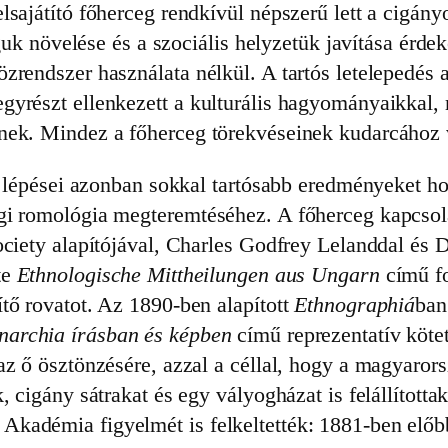
lsajátító főherceg rendkívül népszerű lett a cigán
águk növelése és a szociális helyzetük javítása érdek
zrendszer használata nélkül. A tartós letelepedés 
yrészt ellenkezett a kulturális hagyományaikkal, 
nek. Mindez a főherceg törekvéseinek kudarcához v
tt lépései azonban sokkal tartósabb eredményeket ho
gi romológia megteremtéséhez. A főherceg kapcsola
Society alapítójával, Charles Godfrey Lelanddal és
te
Ethnologische Mittheilungen aus Ungarn
című fo
tő rovatot. Az 1890-ben alapított
Ethnographiá
ban
archia írásban és képben
című reprezentatív kötet
az ő ösztönzésére, azzal a céllal, hogy a magyaro
, cigány sátrakat és egy vályogházat is felállított
kadémia figyelmét is felkeltették: 1881-ben előb