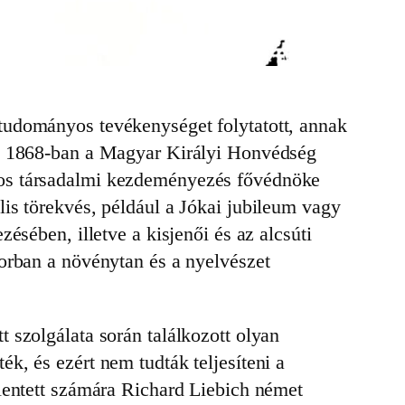
tudományos tevékenységet folytatott, annak
lt. 1868-ban a Magyar Királyi Honvédség
mos társadalmi kezdeményezés fővédnöke
is törekvés, például a Jókai jubileum vagy
ésében, illetve a kisjenői és az alcsúti
sorban a növénytan és a nyelvészet
 szolgálata során találkozott olyan
k, és ezért nem tudták teljesíteni a
elentett számára Richard Liebich német